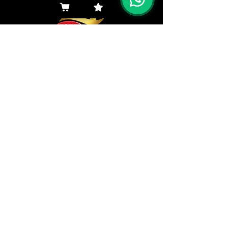
Browse Here
Products
Representatives
Company
Revenues
Browse Here
Downloads
Customers
Contact
Institutional
Doubts
Canal de Ética