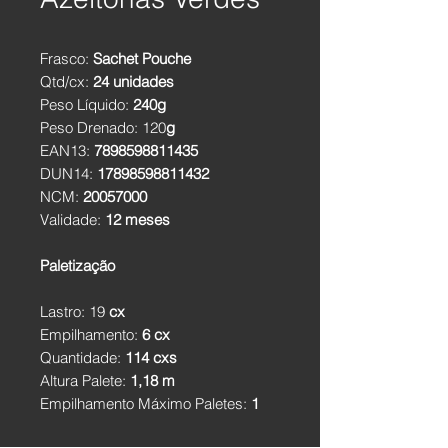
Frasco:
Sachet Pouche
Qtd/cx:
24 unidades
Peso Líquido:
240g
Peso Drenado: 120
g
EAN13:
7898598811435
DUN14:
17898598811432
NCM:
20057000
Validade:
12 meses
Paletização
Lastro: 19
cx
Empilhamento:
6 cx
Quantidade:
114 cxs
Altura Palete:
1,18 m
Empilhamento Máximo Paletes:
1