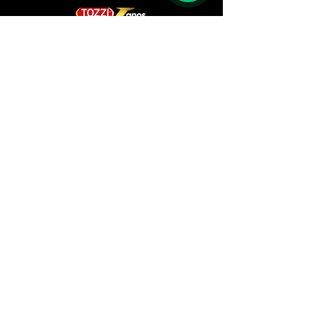
Browse Here
Products
Representatives
Company
Revenues
Browse Here
Downloads
Customers
Contact
Institutional
Doubts
Canal de Ética
Relatório de Transparência
Institutional