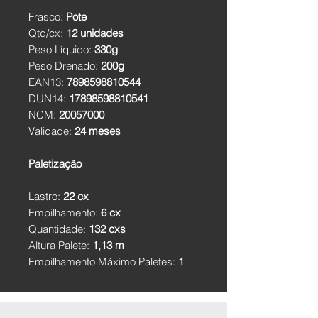
Frasco:
Pote
Qtd/cx:
12 unidades
Peso Líquido:
330g
Peso Drenado:
200g
EAN13:
7898598810544
DUN14:
17898598810541
NCM:
20057000
Validade:
24 meses
Paletização
Lastro:
22 cx
Empilhamento:
6 cx
Quantidade:
132 cxs
Altura Palete:
1,13 m
Empilhamento Máximo Paletes:
1