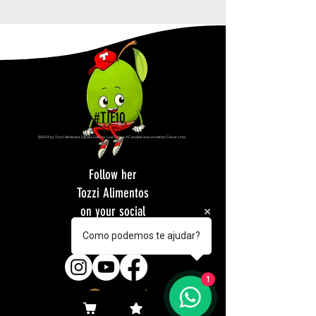
#TIÉ10
©2024 by Tozzi Alimentos | dEVELOAD by Luiz Fellipe A Candido and Jonathan César Lima
Follow her
Tozzi Alimentos
on your social
networks
Como podemos te ajudar?
1