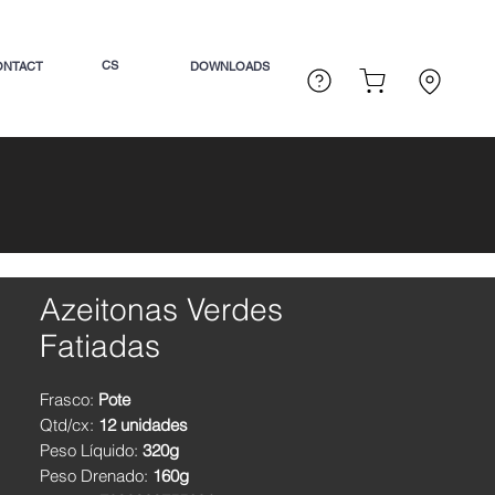
CS
ONTACT
DOWNLOADS
Azeitonas Verdes
Fatiadas
Frasco:
Pote
Qtd/cx:
12 unidades
Peso Líquido:
320g
Peso Drenado:
160g