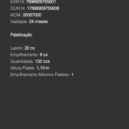
EAN13:
7898909755601
DUN14:
17898909755608
NCM:
20057000
Validade:
24 meses
Paletização
Lastro:
22 cx
Empilhamento:
6 cx
Quantidade:
132 cxs
Altura Palete:
1,13 m
Empilhamento Máximo Paletes:
1