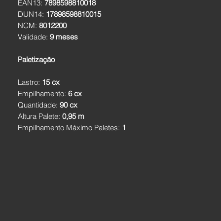
EAN13:
7898598810018
DUN14:
17898598810015
NCM:
8012200
Validade:
9 meses
Paletização
Lastro:
15 cx
Empilhamento:
6 cx
Quantidade:
90 cx
Altura Palete:
0,95 m
Empilhamento Máximo Paletes:
1