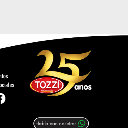
ntos
ociales
Hable con nosotros