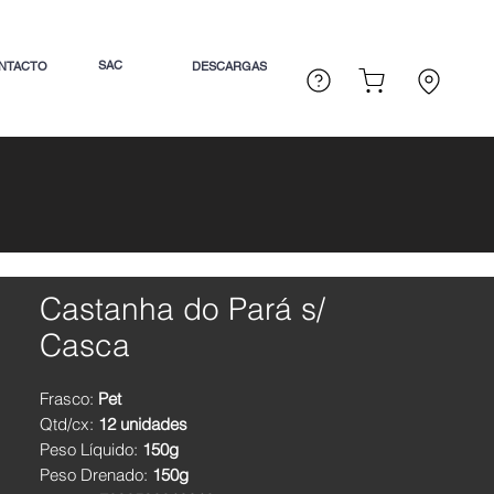
SAC
NTACTO
DESCARGAS
Castanha do Pará s/
Casca
Frasco:
Pet
Qtd/cx:
12 unidades
Peso Líquido:
150g
Peso Drenado:
150g