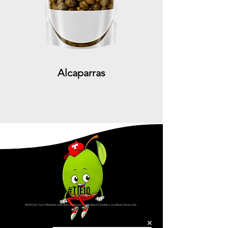
Alcaparras
#TIÉ10
©2024 por Tozzi Alimentos | sitio web creado por Luiz Fellipe A Candido y Jonathan César Lima