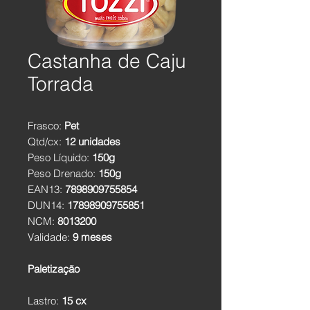
Castanha de Caju
Torrada
Frasco:
Pet
Qtd/cx:
12 unidades
Peso Líquido:
150g
Peso Drenado:
150g
EAN13:
7898909755854
DUN14:
17898909755851
NCM:
8013200
Validade:
9 meses
Paletização
Lastro:
15 cx