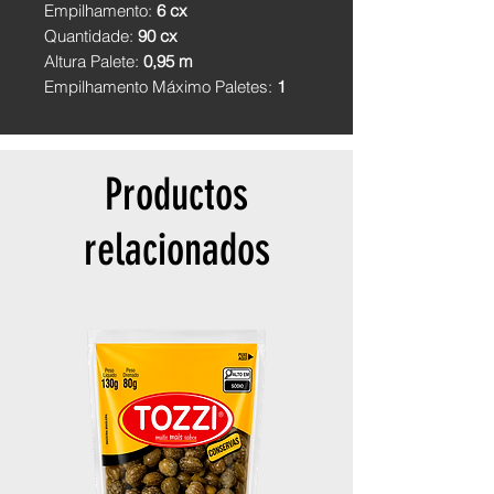
Empilhamento:
6 cx
Quantidade:
90 cx
Altura Palete:
0,95 m
Empilhamento Máximo Paletes:
1
Productos
relacionados