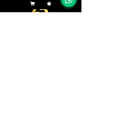
Navegar aquí
Productos
Representantes
Empresa
Ingresos
Navegar aquí
Descargas
Clientes
Contacto
Institucional
Dudas
Canal de Ética