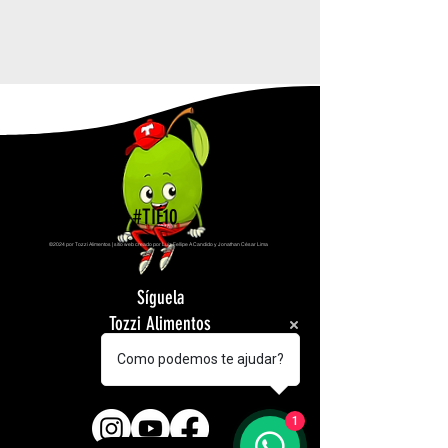
#TIÉ10
©2024 por Tozzi Alimentos | sitio web creado por Luiz Fellipe A Candido y Jonathan César Lima
Síguela
Tozzi Alimentos
en tus redes
Como podemos te ajudar?
sociales
1