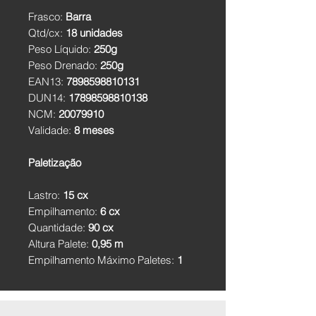
Frasco:
Barra
Qtd/cx:
18 unidades
Peso Líquido:
250g
Peso Drenado:
250g
EAN13:
7898598810131
DUN14:
17898598810138
NCM:
20079910
Validade:
8 meses
Paletização
Lastro:
15 cx
Empilhamento:
6 cx
Quantidade:
90 cx
Altura Palete:
0,95 m
Empilhamento Máximo Paletes:
1