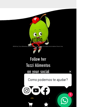
#TIÉ10
©2024 by Tozzi Alimentos | dEVELOAD by Luiz Fellipe A Candido and Jonathan César Lima
Follow her
Tozzi Alimentos
on your social
networks
Como podemos te ajudar?
1