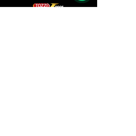
Browse Here
Products
Representatives
Company
Revenues
Browse Here
Downloads
Customers
Contact
Institutional
Doubts
Canal de Ética
Relatório de Transparência
Institutional