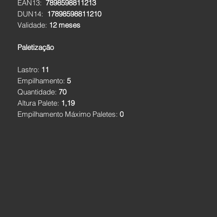
EAN13:
7898598811213
DUN14:
17898598811210
Validade:
12 meses
Paletização
Lastro:
11
Empilhamento:
5
Quantidade:
70
Altura Palete:
1,19
Empilhamento Máximo Paletes:
0