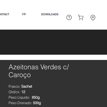
CS
ONTACT
DOWNLOADS
Azeitonas Verdes c/
Caroço
Frasco:
Sachet
Qtd/cx:
12
Peso Líquido:
850g
Peso Drenado:
500g