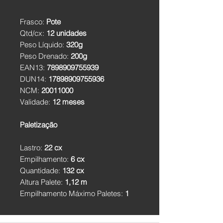
Frasco:
Pote
Qtd/cx:
12 unidades
Peso Líquido:
320g
Peso Drenado:
200g
EAN13:
7898909755939
DUN14:
17898909755936
NCM:
20011000
Validade:
12 meses
Paletização
Lastro:
22 cx
Empilhamento:
6 cx
Quantidade:
132 cx
Altura Palete:
1,12 m
Empilhamento Máximo Paletes:
1