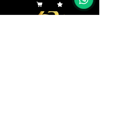
Navegar aquí
Productos
Representantes
Empresa
Ingresos
Navegar aquí
Descargas
Clientes
Contacto
Institucional
Dudas
Canal de Ética