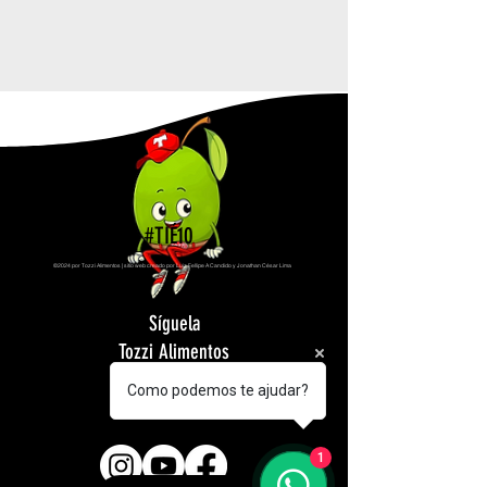
#TIÉ10
©2024 por Tozzi Alimentos | sitio web creado por Luiz Fellipe A Candido y Jonathan César Lima
Síguela
Tozzi Alimentos
en tus redes
Como podemos te ajudar?
sociales
1