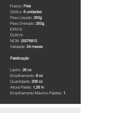
Frasco:
Pote
Qtd/cx:
6 unidades
Peso Líquido:
250g
Peso Drenado:
250g
EAN13:
DUN14:
NCM:
20079910
Validade:
24 meses
Paletização
Lastro:
26 cx
Empilhamento:
8 cx
Quantidade:
208 cx
Altura Palete:
1,26 m
Empilhamento Máximo Paletes:
1