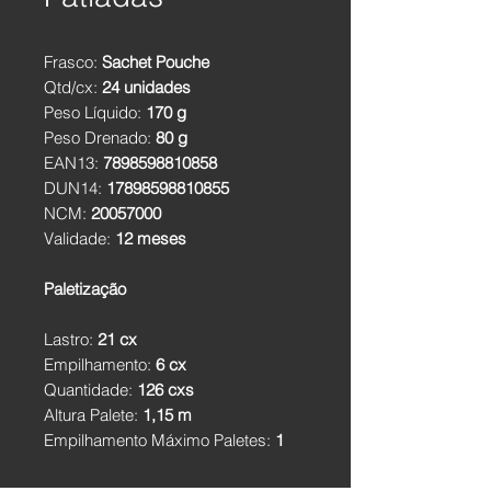
Frasco:
Sachet Pouche
Qtd/cx:
24 unidades
Peso Líquido:
170 g
Peso Drenado:
80 g
EAN13:
7898598810858
DUN14:
17898598810855
NCM:
20057000
Validade:
12 meses
Paletização
Lastro:
21 cx
Empilhamento:
6 cx
Quantidade:
126 cxs
Altura Palete:
1,15 m
Empilhamento Máximo Paletes:
1