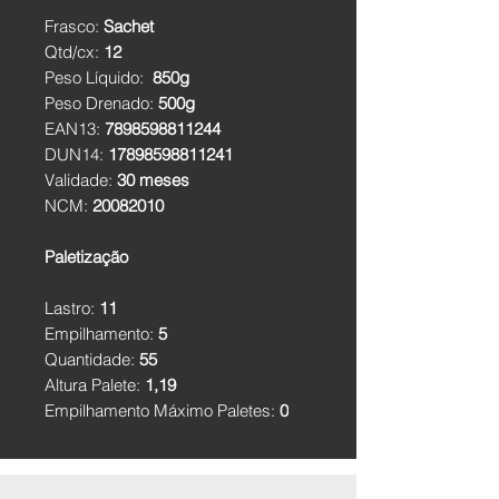
Frasco:
Sachet
Qtd/cx:
12
Peso Líquido:
850g
Peso Drenado:
500g
EAN13:
7898598811244
DUN14:
17898598811241
Validade:
30 meses
NCM:
20082010
Paletização
Lastro:
11
Empilhamento:
5
Quantidade:
55
Altura Palete:
1,19
Empilhamento Máximo Paletes:
0