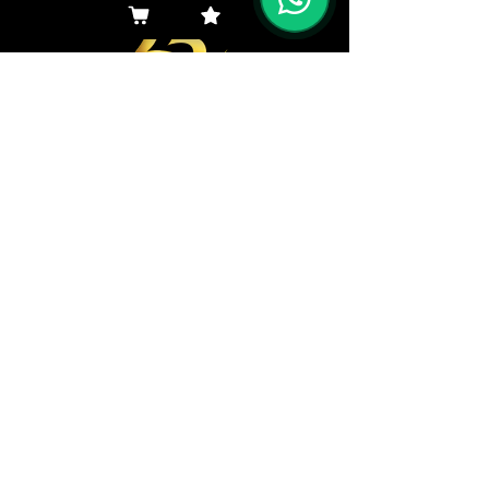
Navegar aquí
Productos
Representantes
Empresa
Ingresos
Navegar aquí
Descargas
Clientes
Contacto
Institucional
Dudas
Canal de Ética