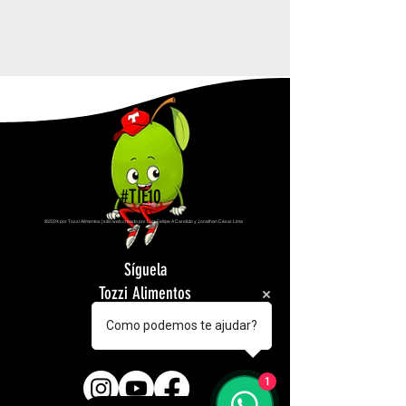
#TIÉ10
©2024 por Tozzi Alimentos | sitio web creado por Luiz Fellipe A Candido y Jonathan César Lima
Síguela
Tozzi Alimentos
en tus redes
Como podemos te ajudar?
sociales
1