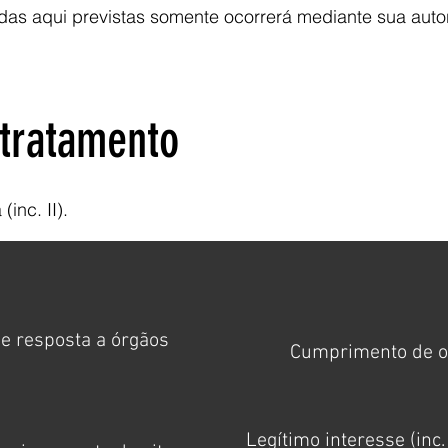
das aqui previstas somente ocorrerá mediante sua autor
 tratamento
inc. II).
e resposta a órgãos
Cumprimento de obri
Legítimo interesse (inc.