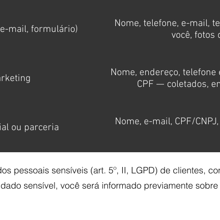
Nome, telefone, e-mail, 
e-mail, formulário)
você, fotos
Nome, endereço, telefone 
rketing
CPF — coletados, em
Nome, e-mail, CPF/CNPJ, d
ial ou parceria
s pessoais sensíveis (art. 5º, II, LGPD) de clientes, 
dado sensível, você será informado previamente sobre a