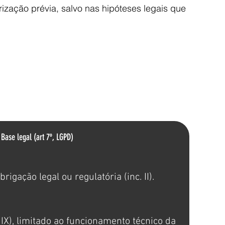
ização prévia, salvo nas hipóteses legais que
Base legal (art 7º, LGPD)
gação legal ou regulatória (inc. II).
 IX), limitado ao funcionamento técnico da