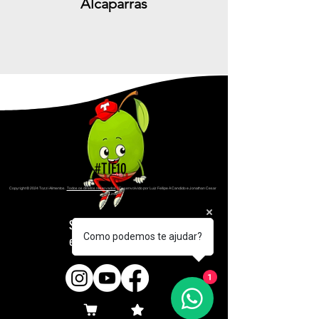
Alcaparras
#TIÉ10
Copyright © 2024 Tozzi Alimentos
.
Todos os direitos reservados
. | Desenvolvido por Luiz Fellipe A Candido e Jonathan Cesar
Lima
Siga a Tozzi Alimentos
Como podemos te ajudar?
em suas redes sociais
1