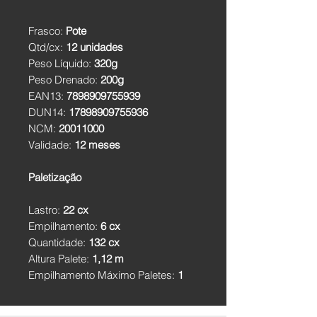
Frasco:
Pote
Qtd/cx:
12 unidades
Peso Líquido:
320g
Peso Drenado:
200g
EAN13:
7898909755939
DUN14:
17898909755936
NCM:
20011000
Validade:
12 meses
Paletização
Lastro:
22 cx
Empilhamento:
6 cx
Quantidade:
132 cx
Altura Palete:
1,12 m
Empilhamento Máximo Paletes:
1