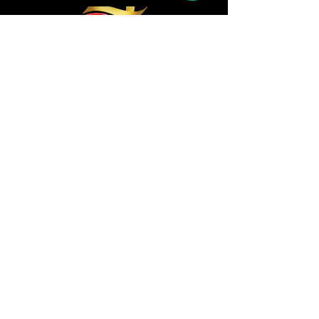
Navegue por Aqui
Produtos
Representantes
Empresa
Receitas
Mais opções
Downloads
Clientes
Contato
Institucional
Ouvidoria
Canal de Ética
Relatório de Transparência