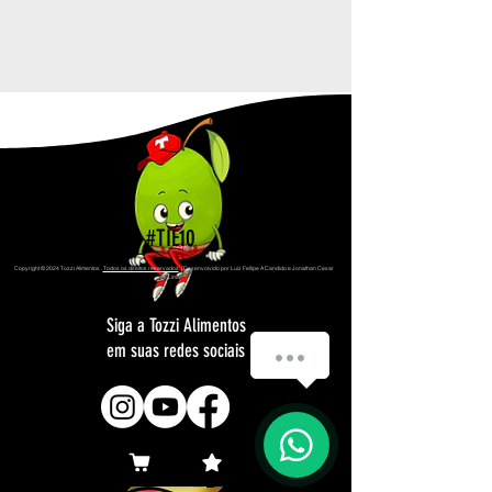
#TIÉ10
Copyright © 2024 Tozzi Alimentos
.
Todos os direitos reservados
. | Desenvolvido por Luiz Fellipe A Candido e Jonathan Cesar
Lima
Siga a Tozzi Alimentos
em suas redes sociais
Como podemos te ajudar?
1