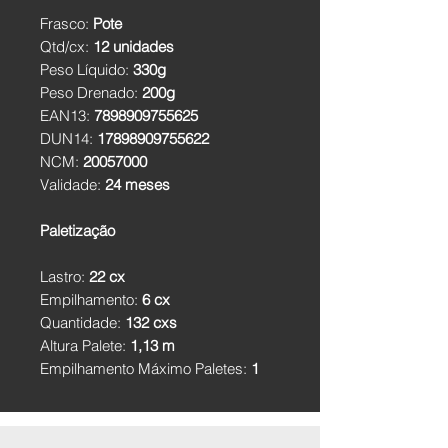
Frasco:
Pote
Qtd/cx:
12 unidades
Peso Líquido:
330g
Peso Drenado:
200g
EAN13:
7898909755625
DUN14:
17898909755622
NCM:
20057000
Validade:
24 meses
Paletização
Lastro:
22 cx
Empilhamento:
6 cx
Quantidade:
132 cxs
Altura Palete:
1,13 m
Empilhamento Máximo Paletes:
1