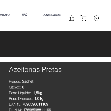
SAC
ONTATO
DOWNLOADS
Azeitonas Pretas
Frasco:
Sachet
Qtd/cx:
6
Peso Líquido:
1,5kg
Peso Drenado:
1,01g
EAN13:
7898598811169
DUN14:
17898598811166